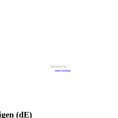
Designed by:
web hosting
igen (dE)