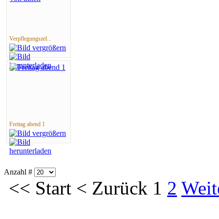
Verpflegungszel...
Freitag abend 1
Anzahl #
<<
Start
<
Zurück
1
2
Weit